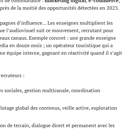
ion de communauté :
marketing digital
,
e-commerce
,
r près de la moitié des opportunités détectées en 2023.
ampagnes d’influence… Les enseignes multiplient les
que l’audiovisuel suit ce mouvement, recrutant pour
veaux canaux. Exemple concret : une grande enseigne
edia en douze mois ; un opérateur touristique qui a
e équipe interne, gagnant en réactivité quand il s’agit
ecruteurs :
es sociales, gestion multicanale, coordination
lotage global des contenus, veille active, exploration
ion de terrain, dialogue direct et permanent avec les