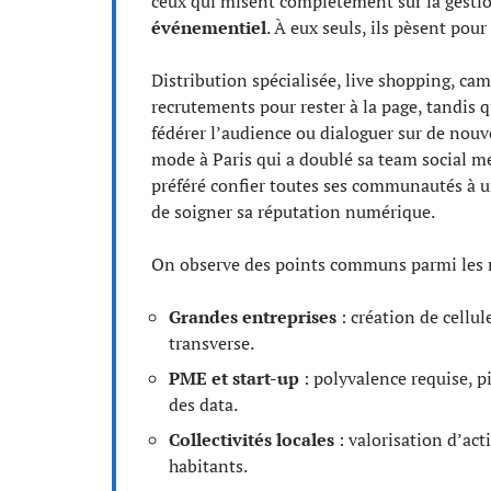
ceux qui misent complètement sur la gest
événementiel
. À eux seuls, ils pèsent pou
Distribution spécialisée, live shopping, c
recrutements pour rester à la page, tandis 
fédérer l’audience ou dialoguer sur de nou
mode à Paris qui a doublé sa team social m
préféré confier toutes ses communautés à un
de soigner sa réputation numérique.
On observe des points communs parmi les r
Grandes entreprises
: création de cellul
transverse.
PME et start-up
: polyvalence requise, pi
des data.
Collectivités locales
: valorisation d’act
habitants.